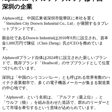
深圳の企業
Alphawolfは、中国広東省深圳市龍華区に本社を置く
「Shenzhen City Doowis Industrial Co., Ltd」が展開するタブレ
ットブランドです。
親会社であるDoowis Industrialは2016年9月に設立され、資本
金1,000万円で陳征（Chen Zheng）氏がCEOを務めていま
す。
Alphawolfブランド自体は2024年に設立された新しいブラン
ドで、既存ブランド「Headwolf」のサブブランドとして位置
づけられています。
深圳は「中国のシリコンバレー」とも呼ばれる世界有数のハ
イテク産業都市で、多くの電子機器メーカーが集まる製造業
の中心地です。
「Alphawolf」という名前は、「アルファ（最上位）」と
「ウルフ（狼）」を組み合わせた造語で、群れのリーダーと
して市場を牽引するという意味が込められています。