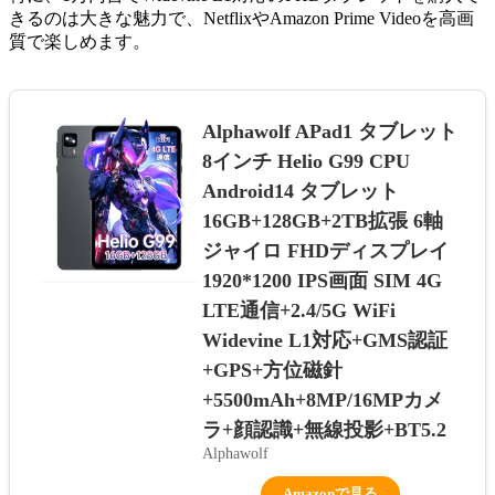
きるのは大きな魅力で、NetflixやAmazon Prime Videoを高画
質で楽しめます。
Alphawolf APad1 タブレット
8インチ Helio G99 CPU
Android14 タブレット
16GB+128GB+2TB拡張 6軸
ジャイロ FHDディスプレイ
1920*1200 IPS画面 SIM 4G
LTE通信+2.4/5G WiFi
Widevine L1対応+GMS認証
+GPS+方位磁針
+5500mAh+8MP/16MPカメ
ラ+顔認識+無線投影+BT5.2
Alphawolf
Amazonで見る