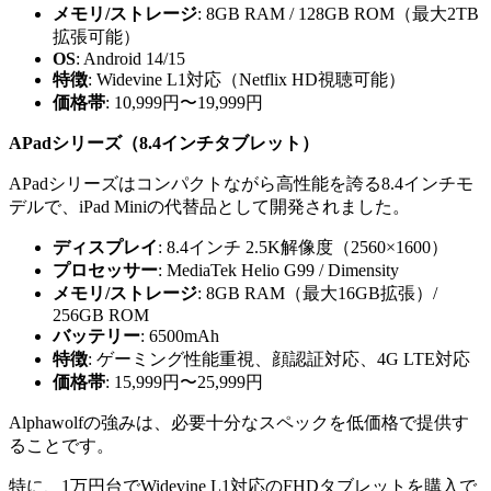
メモリ/ストレージ
: 8GB RAM / 128GB ROM（最大2TB
拡張可能）
OS
: Android 14/15
特徴
: Widevine L1対応（Netflix HD視聴可能）
価格帯
: 10,999円〜19,999円
APadシリーズ（8.4インチタブレット）
APadシリーズはコンパクトながら高性能を誇る8.4インチモ
デルで、iPad Miniの代替品として開発されました。
ディスプレイ
: 8.4インチ 2.5K解像度（2560×1600）
プロセッサー
: MediaTek Helio G99 / Dimensity
メモリ/ストレージ
: 8GB RAM（最大16GB拡張）/
256GB ROM
バッテリー
: 6500mAh
特徴
: ゲーミング性能重視、顔認証対応、4G LTE対応
価格帯
: 15,999円〜25,999円
Alphawolfの強みは、必要十分なスペックを低価格で提供す
ることです。
特に、1万円台でWidevine L1対応のFHDタブレットを購入で