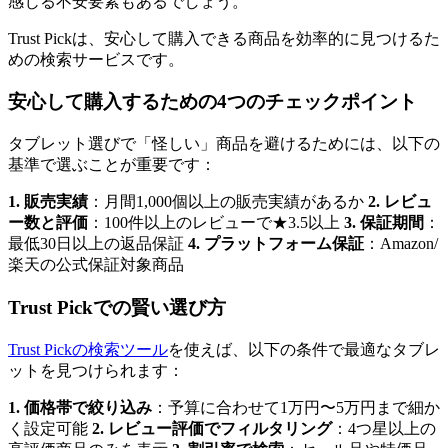
感じる不安要素もあるでしょう。
Trust Pickは、安心して購入できる商品を効率的に見つけるた
めの検索サービスです。
安心して購入するための4つのチェックポイント
タブレット選びで「怪しい」商品を避けるためには、以下の
基準で選ぶことが重要です：
1. 販売実績
：月間1,000個以上の販売実績があるか
2. レビュ
ー数と評価
：100件以上のレビューで★3.5以上
3. 保証期間
：
最低30日以上の返品保証
4. プラットフォーム保証
：Amazon/
楽天の公式保証対象商品
Trust Pickでの賢い選び方
Trust Pickの検索ツール
を使えば、以下の条件で最適なタブレ
ットを見つけられます：
1. 価格帯で絞り込み
：予算に合わせて1万円〜5万円まで細か
く設定可能
2. レビュー評価でフィルタリング
：4つ星以上の