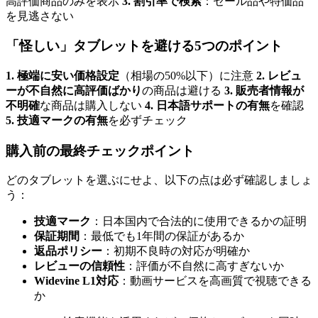
高評価商品のみを表示
3. 割引率で検索
：セール品や特価品
を見逃さない
「怪しい」タブレットを避ける5つのポイント
1. 極端に安い価格設定
（相場の50%以下）に注意
2. レビュ
ーが不自然に高評価ばかり
の商品は避ける
3. 販売者情報が
不明確
な商品は購入しない
4. 日本語サポートの有無
を確認
5. 技適マークの有無
を必ずチェック
購入前の最終チェックポイント
どのタブレットを選ぶにせよ、以下の点は必ず確認しましょ
う：
技適マーク
：日本国内で合法的に使用できるかの証明
保証期間
：最低でも1年間の保証があるか
返品ポリシー
：初期不良時の対応が明確か
レビューの信頼性
：評価が不自然に高すぎないか
Widevine L1対応
：動画サービスを高画質で視聴できる
か