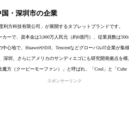
は中国・深圳市の企業
市欧度利方科技有限公司」が展開するタブレットブランドです。
ーカーで、資本金は3,000万人民元（約6億円）、従業員数は5
で、HuaweiやDJI、TencentなどグローバルIT企業が
東莞、深圳、さらにアメリカのサンディエゴにも研究開発拠点を
魔方（クービーモーファン）」と呼ばれ、「Cool」と「Cub
スポンサーリンク