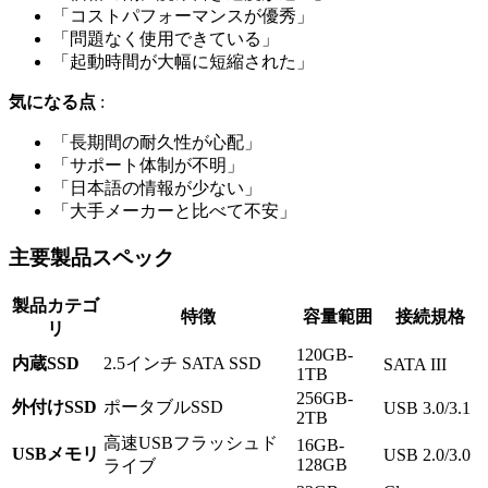
「コストパフォーマンスが優秀」
「問題なく使用できている」
「起動時間が大幅に短縮された」
気になる点
:
「長期間の耐久性が心配」
「サポート体制が不明」
「日本語の情報が少ない」
「大手メーカーと比べて不安」
主要製品スペック
製品カテゴ
特徴
容量範囲
接続規格
リ
120GB-
内蔵SSD
2.5インチ SATA SSD
SATA III
1TB
256GB-
外付けSSD
ポータブルSSD
USB 3.0/3.1
2TB
高速USBフラッシュド
16GB-
USBメモリ
USB 2.0/3.0
128GB
ライブ