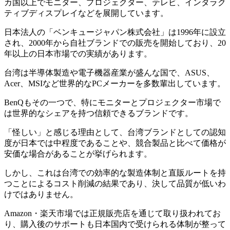
カ国以上でモニター、プロジェクター、テレビ、インタラク
ティブディスプレイなどを展開しています。
日本法人の「ベンキュージャパン株式会社」は1996年に設立
され、2000年から自社ブランドでの販売を開始しており、20
年以上の日本市場での実績があります。
台湾は半導体製造や電子機器産業が盛んな国で、ASUS、
Acer、MSIなど世界的なPCメーカーを多数輩出しています。
BenQもその一つで、特にモニターとプロジェクター市場で
は世界的なシェアを持つ信頼できるブランドです。
「怪しい」と感じる理由として、台湾ブランドとしての認知
度が日本では中程度であることや、競合製品と比べて価格が
安価な場合があることが挙げられます。
しかし、これは台湾での効率的な製造体制と直販ルートを持
つことによるコスト削減の結果であり、決して品質が低いわ
けではありません。
Amazon・楽天市場では正規販売店を通じて取り扱われてお
り、購入後のサポートも日本国内で受けられる体制が整って