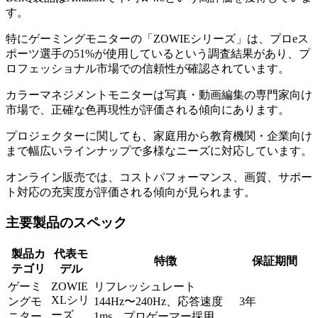
す。
特にゲーミングモニターの「ZOWIEシリーズ」は、プロeス
ポーツ選手の51%が使用しているという調査結果があり、プ
ロフェッショナル市場での信頼性が確認されています。
カラーマネジメントモニターは写真・動画編集の専門家向け
市場で、正確な色再現性が評価される傾向にあります。
プロジェクターに関しても、家庭用から教育機関・企業向け
まで幅広いラインナップで多様なニーズに対応しています。
オンライン販売では、コストパフォーマンス、画質、サポー
ト対応の充実度が評価される傾向が見られます。
主要製品のスペック
製品カ
代表モ
特徴
保証期間
テゴリ
デル
ゲーミ
ZOWIE
リフレッシュレート
XLシリ
ングモ
144Hz〜240Hz、応答速度
3年
ーズ
ニター
1ms、プロゲーマー採用