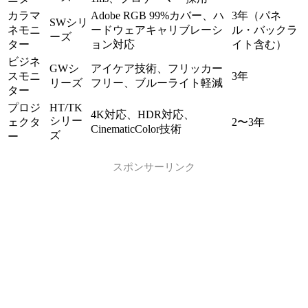
カラマ
Adobe RGB 99%カバー、ハ
3年（パネ
SWシリ
ネモニ
ードウェアキャリブレーシ
ル・バックラ
ーズ
ター
ョン対応
イト含む）
ビジネ
GWシ
アイケア技術、フリッカー
スモニ
3年
リーズ
フリー、ブルーライト軽減
ター
プロジ
HT/TK
4K対応、HDR対応、
シリー
ェクタ
2〜3年
CinematicColor技術
ズ
ー
スポンサーリンク