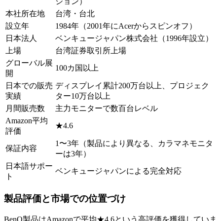
ション）
本社所在地
台湾・台北
設立年
1984年（2001年にAcerからスピンオフ）
日本法人
ベンキュージャパン株式会社（1996年設立）
上場
台湾証券取引所上場
グローバル展
100カ国以上
開
日本での販売
ディスプレイ累計200万台以上、プロジェク
実績
ター10万台以上
月間販売数
主力モニターで数百台レベル
Amazon平均
★4.6
評価
1〜3年（製品により異なる、カラマネモニタ
保証内容
ーは3年）
日本語サポー
ベンキュージャパンによる完全対応
ト
製品評価と市場での位置づけ
BenQ製品はAmazonで平均★4.6という高評価を獲得していま