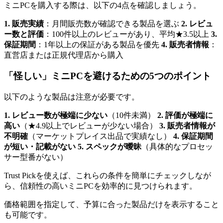
ミニPCを購入する際は、以下の4点を確認しましょう。
1. 販売実績
：月間販売数が確認できる製品を選ぶ
2. レビュ
ー数と評価
：100件以上のレビューがあり、平均★3.5以上
3.
保証期間
：1年以上の保証がある製品を優先
4. 販売者情報
：
直営店または正規代理店から購入
「怪しい」ミニPCを避けるための5つのポイント
以下のような製品は注意が必要です。
1. レビュー数が極端に少ない
（10件未満）
2. 評価が極端に
高い
（★4.9以上でレビューが少ない場合）
3. 販売者情報が
不明確
（マーケットプレイス出品で実績なし）
4. 保証期間
が短い・記載がない
5. スペックが曖昧
（具体的なプロセッ
サー型番がない）
Trust Pickを使えば、これらの条件を簡単にチェックしなが
ら、信頼性の高いミニPCを効率的に見つけられます。
価格範囲を指定して、予算に合った製品だけを表示すること
も可能です。