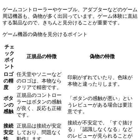
ゲームコントローラーやケーブル、アダプターなどのゲーム
周辺機器も、偽物が多く出回っています。ゲーム体験に直結
する製品なので、きちんと見分けることが重要です。
ゲーム機器の偽物を見分けるポイント
チェ
ック
正規品の特徴
偽物の特徴
ポイ
ント
ロゴ
任天堂やソニーなど
印刷がずれていたり、色味が
の精
のロゴは、本物なら
本物と違ったりします。
度
クリアで精密です。
正規品のコントロー
ボタ
「ボタンの感触が悪い」とい
ラーはボタンの感触
ンの
うレビューがある場合は要注
が良く、反応も正確
感触
意です。
です。
接続が不安定で、「すぐ抜け
接続
正規品は接続が安定
る」「認識しなくなる」など
安定
しており、問題なく
のレビューが見られることが
性
動作します。