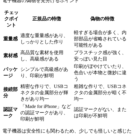
電子機器の偽物を見分けるポイント
チェッ
クポイ
正規品の特徴
偽物の特徴
ント
軽すぎる場合が多く、内
適度な重量感があり、
重量感
部部品が省略されている
しっかりとした作り
可能性がある
高品質な素材を使用
プラスチック感が強く、
素材感
し、高級感がある
安っぽい見た目
印刷がぼやけていたり、
パッケ
シンプルで高級感があ
色合いが本物と微妙に違
ージ
り、印刷が鮮明
う
精密な作りで、USBコ
粗雑な作りで、USBコネ
接続部
ネクタの金属部分が輝
クタの金属部分が暗く不
分
きがあり均一
均一
「Made for iPhone」など
認証マ
認証マークがない、また
の認証マークがあり、
ーク
は印刷が不鮮明
印刷が鮮明
電子機器は安全性にも関わるため、少しでも怪しいと感じた