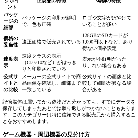
クポイ
正規品の特徴
偽物の特徴
ント
パッケ
パッケージの印刷が鮮明
ロゴや文字がぼやけて
ージの
で、色も正確
いることが多い
細部
128GBのSDカードが
価格の
適正価格で販売されている
1,000円以下など、あり
妥当性
得ない価格設定
速度クラスの表示
速度表
表示が不鮮明だった
（Class10など）がはっき
示
り、ない場合もある
りと印刷されている
公式サ
メーカーの公式サイトで商
公式サイトの画像と比
イトと
品画像を確認し、細部まで
較して細部が異なる場
の比較
一致している
合がある
記憶媒体は届いてから偽物だと分かっても、すでにデータを
保存してしまったあとでは取り返しがつかないこともありま
す。このカテゴリーは特に信頼できる販売元から購入するこ
とをおすすめします。
ゲーム機器・周辺機器の見分け方