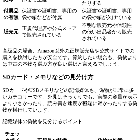
たりする
付属品
保証書や証明書、専用の
保証書や証明書、専用
の有無
袋や箱などが付属
の袋や箱が欠けている
不明な販売元や信頼性
正規代理店や公式ストア
販売元
の低い出品者から販売
で販売されている
されている
高級品の場合、Amazon以外の正規販売店や公式サイトでの
購入を検討した方が安全です。節約したい場合も、偽物より
は中古の本物を選ぶ方が良い選択と言えるでしょう。
SDカード・メモリなどの見分け方
SDカードやUSBメモリなどの記憶媒体も、偽物が非常に多
いカテゴリーです。外見はそっくりでも、実際の容量が表示
より小さかったり、読み書き速度が極端に遅かったりする偽
物が横行しています。
記憶媒体の偽物を見分けるポイント
チェッ