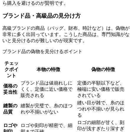
ら購入を避けるのが賢明です。
ブランド品・高級品の見分け方
高級ブランドの商品（バッグ、財布、時計など）は、偽物が
非常に多く出回っています。こうした商品は、専門知識がな
いと見分けるのが難しいのが現実です。
ブランド品の偽物を見分けるポイント
チェッ
クポイ
本物の特徴
偽物の特徴
ント
ブランド品は値崩れしに
定価の半額以下など、
価格の
くく、定価に近い価格で
極端に安い価格で販売
妥当性
販売される
されている
縫い目が雑で、糸のほ
縫製の
縫製が完璧で、糸のほつ
つれや不揃いが見られ
品質
れや不揃いがない
る
ロゴの細部が甘く、刻
ロゴや
ロゴや刻印が精密で、細
印が浅すぎたり深すぎ
刻印
部まで正確