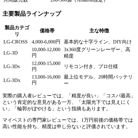
主要製品ラインナップ
製品カテゴ
価格帯
主な特徴
リ
LG-CROSS
4,000-6,000円
基本的な十字ライン、DIY向け
10,000-12,000
3x360度グリーンレーザー、高
LG-3D
円
精度
12,000-15,000
LG-3Ds
リモコン付き、プロ仕様
円
13,000-16,000
最上位モデル、20時間バッテリ
LG-3Dx
円
ー
実際の購入者レビューでは、「精度が良い」「コスパ最高」
という肯定的な意見がある一方、「太陽光下では見えにく
い」「輪郭がぼやける」という指摘もあります。
マイベストの専門家レビューでは、1万円前後の価格帯では
高い性能を持ち、精度は申し分ないと評価されています。