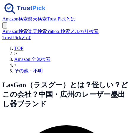
Amazon検索
楽天検索
Trust Pickとは
Amazon検索
楽天検索
Yahoo!検索
メルカリ検索
Trust Pickとは
TOP
>
Amazon 全体検索
>
その他・不明
LasGoo（ラスグー）とは？怪しい？ど
この会社？中国・広州のレーザー墨出
し器ブランド