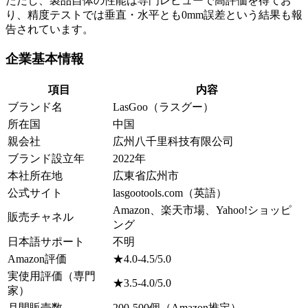
ただし、製品自体の性能は専門レビューで高評価を得てお
り、精度テストでは垂直・水平とも0mm誤差という結果も報
告されています。
企業基本情報
項目
内容
ブランド名
LasGoo（ラスグー）
所在国
中国
親会社
広州八千里科技有限公司
ブランド設立年
2022年
本社所在地
広東省広州市
公式サイト
lasgootools.com（英語）
Amazon、楽天市場、Yahoo!ショッピ
販売チャネル
ング
日本語サポート
不明
Amazon評価
★4.0-4.5/5.0
実使用評価（専門
★3.5-4.0/5.0
家）
月間販売数
200-500個（Amazon推定）