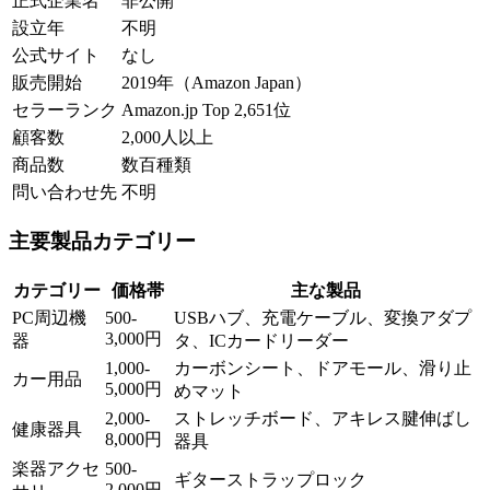
正式企業名
非公開
設立年
不明
公式サイト
なし
販売開始
2019年（Amazon Japan）
セラーランク
Amazon.jp Top 2,651位
顧客数
2,000人以上
商品数
数百種類
問い合わせ先
不明
主要製品カテゴリー
カテゴリー
価格帯
主な製品
PC周辺機
500-
USBハブ、充電ケーブル、変換アダプ
3,000円
器
タ、ICカードリーダー
1,000-
カーボンシート、ドアモール、滑り止
カー用品
5,000円
めマット
2,000-
ストレッチボード、アキレス腱伸ばし
健康器具
8,000円
器具
楽器アクセ
500-
ギターストラップロック
2,000円