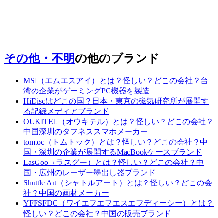
その他・不明
の他のブランド
MSI（エムエスアイ）とは？怪しい？どこの会社？台
湾の企業がゲーミングPC機器を製造
HiDiscはどこの国？日本・東京の磁気研究所が展開す
る記録メディアブランド
OUKITEL（オウキテル）とは？怪しい？どこの会社？
中国深圳のタフネススマホメーカー
tomtoc（トムトック）とは？怪しい？どこの会社？中
国・深圳の企業が展開するMacBookケースブランド
LasGoo（ラスグー）とは？怪しい？どこの会社？中
国・広州のレーザー墨出し器ブランド
Shuttle Art（シャトルアート）とは？怪しい？どこの会
社？中国の画材メーカー
YFFSFDC（ワイエフエフエスエフディーシー）とは？
怪しい？どこの会社？中国の販売ブランド