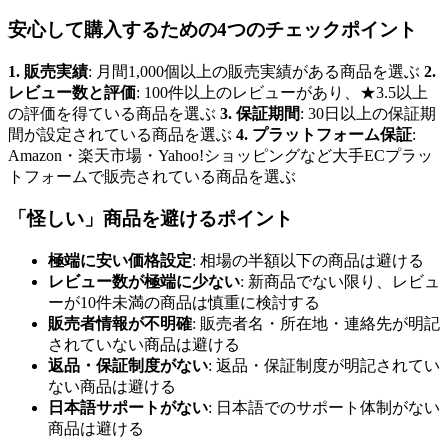
安心して購入するための4つのチェックポイント
1. 販売実績
: 月間1,000個以上の販売実績がある商品を選ぶ
2.
レビュー数と評価
: 100件以上のレビューがあり、★3.5以上
の評価を得ている商品を選ぶ
3. 保証期間
: 30日以上の保証期
間が設定されている商品を選ぶ
4. プラットフォーム保証
:
Amazon・楽天市場・Yahoo!ショッピングなど大手ECプラッ
トフォームで販売されている商品を選ぶ
「怪しい」商品を避けるポイント
極端に安い価格設定
: 相場の半額以下の商品は避ける
レビュー数が極端に少ない
: 新商品でない限り、レビュ
ーが10件未満の商品は慎重に検討する
販売者情報が不明確
: 販売者名・所在地・連絡先が明記
されていない商品は避ける
返品・保証制度がない
: 返品・保証制度が明記されてい
ない商品は避ける
日本語サポートがない
: 日本語でのサポート体制がない
商品は避ける