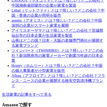
LAOGOT（ラオゴット）とは？怪しい？どこの会社？
中国湖南省邵陽市の企業が家電を製造
Litfad（リットファド）とは？怪しい？どこの会社？中
国・香港の企業が照明を販売
aomiss（アオミス）とは？怪しい？どこの会社？中国
深圳の企業がスマート家電を展開
アイリスオーヤマとは？怪しい？どこの会社？宮城県
仙台市の日本企業が生活家電を製造
山善はどこの国？日本・大阪の老舗専門商社が展開す
る家電ブランド
ツインバード（TWINBIRD）とは？怪しい？どこの会
社？新潟県燕市の家電メーカーで創業70年超の日本企
業
Homry（ホムリー）とは？怪しい？どこの会社？中国
の個人事業者が小型家電を販売
Afloia（アフロイア）とは？怪しい？どこの会社？フラ
ンス・ニースの企業が展開する格安空気清浄機ブラン
ド
生活家電の記事をすべて見る
Amazonで探す