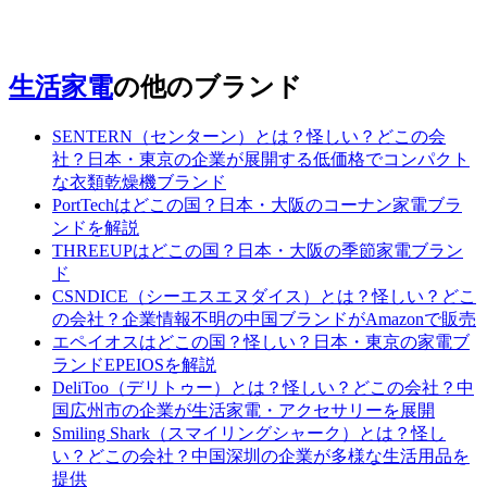
生活家電
の他のブランド
SENTERN（センターン）とは？怪しい？どこの会
社？日本・東京の企業が展開する低価格でコンパクト
な衣類乾燥機ブランド
PortTechはどこの国？日本・大阪のコーナン家電ブラ
ンドを解説
THREEUPはどこの国？日本・大阪の季節家電ブラン
ド
CSNDICE（シーエスエヌダイス）とは？怪しい？どこ
の会社？企業情報不明の中国ブランドがAmazonで販売
エペイオスはどこの国？怪しい？日本・東京の家電ブ
ランドEPEIOSを解説
DeliToo（デリトゥー）とは？怪しい？どこの会社？中
国広州市の企業が生活家電・アクセサリーを展開
Smiling Shark（スマイリングシャーク）とは？怪し
い？どこの会社？中国深圳の企業が多様な生活用品を
提供