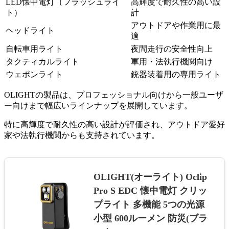
LED懐中電灯（フラッシュライ
高輝度で耐久性の高い設
ト）
計
アウトドアや作業用に最
ヘッドライト
適
自転車用ライト
夜間走行の安全性向上
タクティカルライト
軍用・法執行機関向け
ウェポンライト
銃器装着用の専用ライト
OLIGHTの製品は、プロフェッショナル向けから一般ユーザ
ー向けまで幅広いラインナップを展開しています。
特に高輝度で耐久性の高い設計が評価され、アウトドア愛好
家や法執行機関からも支持されています。
OLIGHT(オーライト) Oclip
Pro S EDC 懐中電灯 クリッ
プライト 多機能 5つの光源
小型 600ルーメン 防災(ブラ