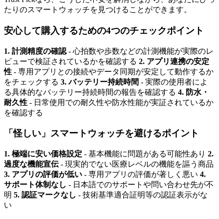
たりのスマートウォッチを見つけることができます。
安心して購入するための4つのチェックポイント
1. 計測精度の確認
- 心拍数や歩数などの計測機能が実際のレ
ビューで検証されているかを確認する
2. アプリ連携の安定
性
- 専用アプリとの接続やデータ同期が安定して動作するか
をチェックする
3. バッテリー持続時間
- 実際の使用者によ
る具体的なバッテリー持続時間の報告を確認する
4. 防水・
耐久性
- 日常使用での耐久性や防水性能が実証されているか
を確認する
「怪しい」スマートウォッチを避けるポイント
1. 極端に安い価格設定
- 基本機能に問題がある可能性あり
2.
過度な機能宣伝
- 現実的でない医療レベルの機能を謳う商品
3. アプリの評価が低い
- 専用アプリの評価が著しく悪い
4.
サポート体制なし
- 日本語でのサポートや問い合わせ先が不
明
5. 認証マークなし
- 技術基準適合証明等の認証表示がな
い