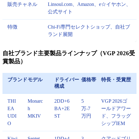
販売チャネル
Linsoul.com、Amazon、e☆イヤホン、
公式サイト
特徴
Chi-Fi専門セレクトショップ、自社ブ
ランド展開
自社ブランド主要製品ラインナップ（VGP 2026受
賞製品）
ブランド
モデル
ドライバー
価格帯
特長・受賞歴
構成
THI
Monarc
2DD+6
5
VGP 2026ゴ
EA
h
BA+2E
万-7
ールドアワー
UDI
MKIV
ST
万円
ド、フラッグ
O
シップIEM
Kiwi
Septet
1DD+4
3
クアッドブリ