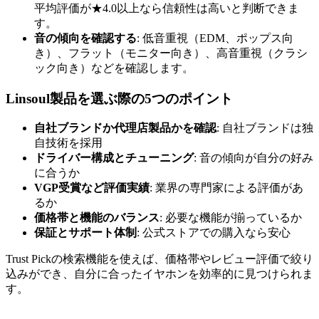
平均評価が★4.0以上なら信頼性は高いと判断できま
す。
音の傾向を確認する
: 低音重視（EDM、ポップス向
き）、フラット（モニター向き）、高音重視（クラシ
ック向き）などを確認します。
Linsoul製品を選ぶ際の5つのポイント
自社ブランドか代理店製品かを確認
: 自社ブランドは独
自技術を採用
ドライバー構成とチューニング
: 音の傾向が自分の好み
に合うか
VGP受賞など評価実績
: 業界の専門家による評価があ
るか
価格帯と機能のバランス
: 必要な機能が揃っているか
保証とサポート体制
: 公式ストアでの購入なら安心
Trust Pickの検索機能を使えば、価格帯やレビュー評価で絞り
込みができ、自分に合ったイヤホンを効率的に見つけられま
す。