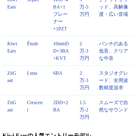
Ears
BA+1
万-5
ッド、高解像
プレー
万円
度・広い音場
ナー
+1PZT
Kiwi
Étude
10mmD
2
パンチのある
Ears
D+3BA
万-3
低音、クリア
+KVT
万円
な中音
ZiiG
Luna
6BA
2
スタジオグレ
aat
万-3
ード、全周波
万円
数精度追求
ZiiG
Crescen
2DD+2
1.5
スムーズで自
aat
t
BA
万-2
然なサウンド
万円
Kiwi Earsの人気エントリーモデル