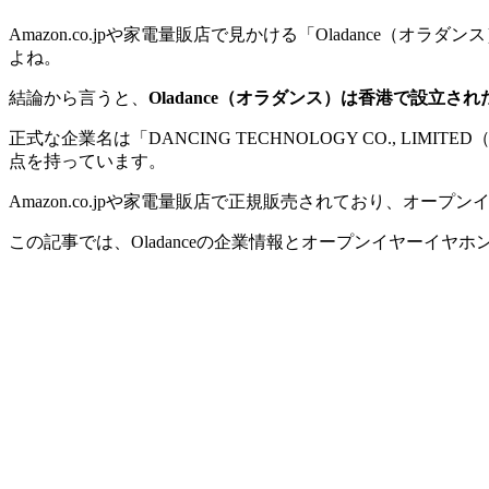
Amazon.co.jpや家電量販店で見かける「Oladanc
よね。
結論から言うと、
Oladance（オラダンス）は香港で設立
正式な企業名は「DANCING TECHNOLOGY CO., LI
点を持っています。
Amazon.co.jpや家電量販店で正規販売されており、オ
この記事では、Oladanceの企業情報とオープンイヤーイ