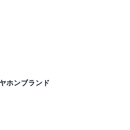
イヤホンブランド