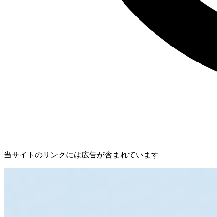
当サイトのリンクには広告が含まれています