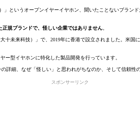
e（オラダンス）」というオープンイヤーイヤホン、聞いたことない
された正規ブランドで、怪しい企業ではありません
。
MITED（大十未来科技）」で、2019年に香港で設立されました。米国に
ープンイヤー型イヤホンに特化した製品開発を行っています。
ヤホンの詳細、なぜ「怪しい」と思われがちなのか、そして信頼
スポンサーリンク