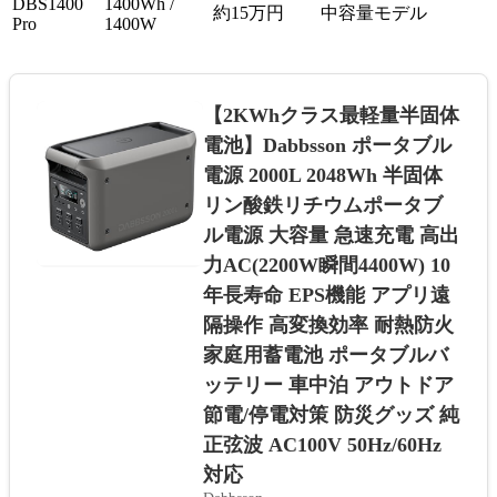
DBS1400
1400Wh /
約15万円
中容量モデル
Pro
1400W
【2KWhクラス最軽量半固体
電池】Dabbsson ポータブル
電源 2000L 2048Wh 半固体
リン酸鉄リチウムポータブ
ル電源 大容量 急速充電 高出
力AC(2200W瞬間4400W) 10
年長寿命 EPS機能 アプリ遠
隔操作 高変換効率 耐熱防火
家庭用蓄電池 ポータブルバ
ッテリー 車中泊 アウトドア
節電/停電対策 防災グッズ 純
正弦波 AC100V 50Hz/60Hz
対応