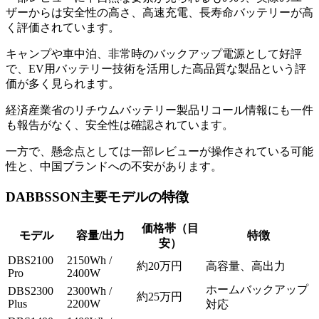
ザーからは安全性の高さ、高速充電、長寿命バッテリーが高
く評価されています。
キャンプや車中泊、非常時のバックアップ電源として好評
で、EV用バッテリー技術を活用した高品質な製品という評
価が多く見られます。
経済産業省のリチウムバッテリー製品リコール情報にも一件
も報告がなく、安全性は確認されています。
一方で、懸念点としては一部レビューが操作されている可能
性と、中国ブランドへの不安があります。
DABBSSON主要モデルの特徴
価格帯（目
モデル
容量/出力
特徴
安）
DBS2100
2150Wh /
約20万円
高容量、高出力
Pro
2400W
ホームバックアップ
DBS2300
2300Wh /
約25万円
Plus
2200W
対応