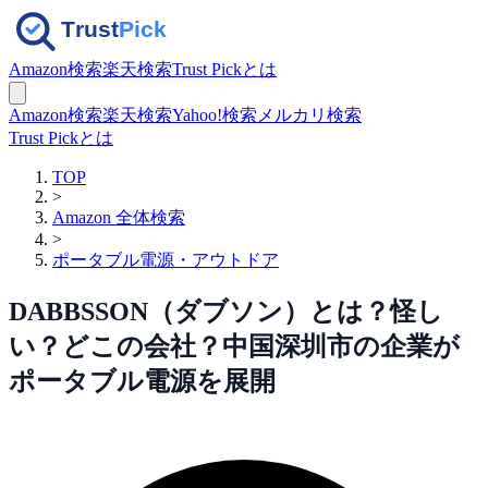
Amazon検索
楽天検索
Trust Pickとは
Amazon検索
楽天検索
Yahoo!検索
メルカリ検索
Trust Pickとは
TOP
>
Amazon 全体検索
>
ポータブル電源・アウトドア
DABBSSON（ダブソン）とは？怪し
い？どこの会社？中国深圳市の企業が
ポータブル電源を展開