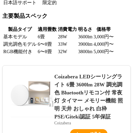
日本語サポート
限定的
主要製品スペック
製品タイプ
適用畳数
消費電力
明るさ
価格帯
基本モデル
6畳
28W
3600lm
3,000円〜
調光調色モデル
6〜8畳
33W
3900lm
4,000円〜
RGB機能付き
6〜8畳
32W
3800lm
5,000円〜
Coizabera LEDシーリングラ
イト 6畳 3600lm 28W 調光調
色 Bluetoothリモコン付 常夜
灯 タイマー メモリー機能 照
明 天井 おしゃれ 白枠
PSE/Giteki認証 5年保証
Coizabera