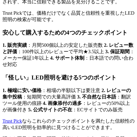
されず、本当に信頼できる製品を見分けることです。
Trust Pickでは、価格だけでなく品質と信頼性を重視したLED
照明の検索が可能です。
安心して購入するための4つのチェックポイント
1. 販売実績
：月間500個以上の安定した販売数
2. レビュー数
と評価
：100件以上のレビューで平均★3.5以上
3. 保証期間
：
メーカー保証1年以上
4. サポート体制
：日本語での問い合わ
せ対応
「怪しい」LED照明を避ける5つのポイント
1. 極端に安い価格
：相場の半額以下は要注意
2. レビューの
集中投稿
：短期間での大量高評価
3. 不自然な日本語
：翻訳
ツール使用の痕跡
4. 画像添付の過多
：レビューの50%以上
が画像付き
5. 公式サイトの不在
：ECサイトでのみ販売
Trust Pick
ならこれらのチェックポイントを満たした信頼性の
高いLED照明を効率的に見つけることができます。