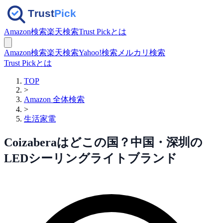
Amazon検索
楽天検索
Trust Pickとは
Amazon検索
楽天検索
Yahoo!検索
メルカリ検索
Trust Pickとは
TOP
>
Amazon 全体検索
>
生活家電
Coizaberaはどこの国？中国・深圳の
LEDシーリングライトブランド