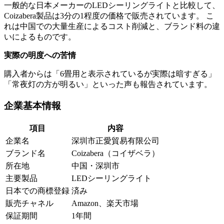
一般的な日本メーカーのLEDシーリングライトと比較して、
Coizabera製品は3分の1程度の価格で販売されています。 こ
れは中国での大量生産によるコスト削減と、ブランド料の違
いによるものです。
実際の明度への苦情
購入者からは「6畳用と表示されているが実際は暗すぎる」
「常夜灯の方が明るい」といった声も報告されています。
企業基本情報
項目
内容
企業名
深圳市正愛貿易有限公司
ブランド名
Coizabera（コイザベラ）
所在地
中国・深圳市
主要製品
LEDシーリングライト
日本での商標登録
済み
販売チャネル
Amazon、楽天市場
保証期間
1年間