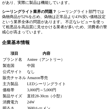
があり、実際に製品は機能しています。
シーリングライト業界の問題？
シーリングライト部門では
偽物商品が52%を占め、偽物は正常品より43%安い価格設定
という業界全体の問題があります。 不正なレビューを使っ
て粗悪品を高品質に見せかける業者が多いため、消費者の警
戒心が高まっています。
企業基本情報
項目
内容
ブランド名
Antree（アントリー）
製造国
中国
公式サイト
なし
販売チャネル
Amazon専売
主力製品
LEDシーリングライト
価格帯
3,000円～5,000円
製品サイズ
直径28-30cm（小型）
消費電力
24W
明るさ
3600ルーメン