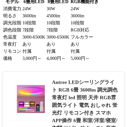
モデル
6畳用LED
8畳用LED
RGB機能付き
消費電力
24W
30W
24W
明るさ
3600lm
4500lm
3600lm
調光段階
10段階
10段階
10段階
調色段階
7段階
7段階
RGB対応
色温度
3000-6500K
3000-6500K
フルカラー
常夜灯
あり
あり
あり
リモコン
付属
付属
付属
価格
3,000円～
4,000円～
5,000円～
Antree LEDシーリングライ
ト RGB 6畳 3600lm 調光調色
常夜灯 led 照明 天井 RGB雰
囲気ライト 電気 おしゃれ 蛍
光灯 リモコン付き スマホ
APP操作 6畳 和室/洋室/寝室/