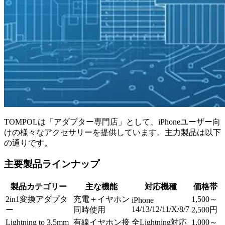
TOMPOLは「アダプター専門店」として、iPhoneユーザー向
けの様々なアクセサリーを提供しています。主力製品は以下
の通りです。
主要製品ラインナップ
製品カテゴリー
主な機能
対応機種
価格帯
2in1変換アダプタ
充電＋イヤホン
1,500～
iPhone
14/13/12/11/X/8/7
ー
同時使用
2,500円
Lightning to 3.5mm
有線イヤホン接
全Lightning対応
1,000～