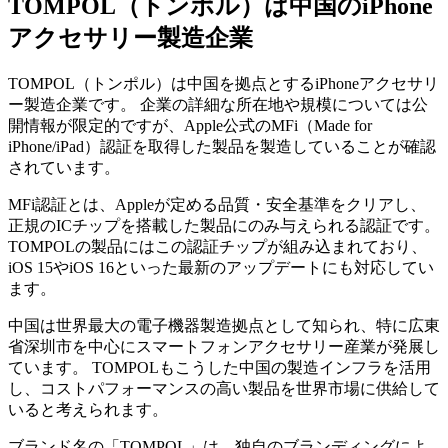
TOMPOL（トンポル）は中国のiPhone
アクセサリー製造企業
TOMPOL（トンポル）は中国を拠点とするiPhoneアクセサリ
ー製造企業です。 企業の詳細な所在地や規模については公
開情報が限定的ですが、Apple公式のMFi（Made for
iPhone/iPad）認証を取得した製品を製造していることが確認
されています。
MFi認証とは、Appleが定める品質・安全基準をクリアし、
正規のICチップを搭載した製品にのみ与えられる認証です。
TOMPOLの製品にはこの認証チップが組み込まれており、
iOS 15やiOS 16といった最新のアップデートにも対応してい
ます。
中国は世界最大の電子機器製造拠点として知られ、特に広東
省深圳市を中心にスマートフォンアクセサリー産業が発展し
ています。 TOMPOLもこうした中国の製造インフラを活用
し、コストパフォーマンスの高い製品を世界市場に供給して
いると考えられます。
ブランド名の「TOMPOL」は、独自のブランディングによ