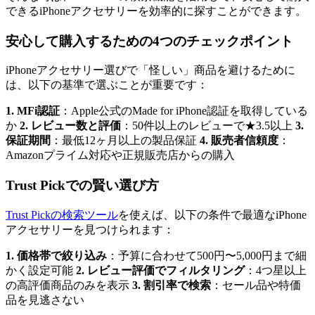
できるiPhoneアクセサリーを効率的に探すことができます。
安心して購入するための4つのチェックポイント
iPhoneアクセサリー選びで「怪しい」商品を避けるために
は、以下の基準で選ぶことが重要です：
1. MFi認証
：Apple公式のMade for iPhone認証を取得している
か
2. レビュー数と評価
：50件以上のレビューで★3.5以上
3.
保証期間
：最低12ヶ月以上の製品保証
4. 販売者信頼度
：
Amazonプライム対応や正規販売店からの購入
Trust Pickでの賢い選び方
Trust Pickの検索ツール
を使えば、以下の条件で最適なiPhone
アクセサリーを見つけられます：
1. 価格帯で絞り込み
：予算に合わせて500円〜5,000円まで細
かく設定可能
2. レビュー評価でフィルタリング
：4つ星以上
の高評価商品のみを表示
3. 割引率で検索
：セール品や特価
品を見逃さない