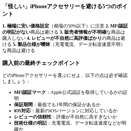
「怪しい」iPhoneアクセサリーを避ける5つのポイ
ント
1. 極端に安い価格設定
（相場の50%以下）に注意
2. MFi認証
の明記がない
商品は避ける
3. 販売者情報が不明確
な商品は
購入しない
4. レビューが不自然に高評価ばかり
の商品は避
ける
5. 製品仕様が曖昧
（充電電流、データ転送速度不明）
な商品は避ける
購入前の最終チェックポイント
どのiPhoneアクセサリーを選ぶにせよ、以下の点は必ず確認
しましょう：
MFi認証マーク
：Apple公式認証を取得しているかの証
明
保証期間
：最低でも1年間の保証があるか
iOS対応
：最新のiOSバージョンに対応しているか
レビューの信頼性
：評価が不自然に高すぎないか
技術仕様の明記
：充電電流、データ転送速度などが明
確か