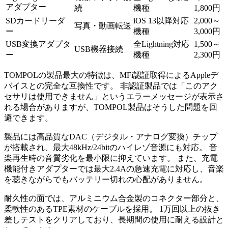
アダプター
続
機種
1,800円
SDカードリーダ
iOS 13以降対応
2,000～
写真・動画転送
ー
機種
3,000円
USB変換アダプタ
全Lightning対応
1,500～
USB機器接続
ー
機種
2,300円
TOMPOLの製品最大の特徴は、MFi認証取得によるAppleデ
バイスとの完全な互換性です。 非認証製品では「このアク
セサリは使用できません」というエラーメッセージが表示さ
れる場合がありますが、TOMPOL製品はそうした問題を回
避できます。
製品には高品質なDAC（デジタル・アナログ変換）チップ
が搭載され、最大48kHz/24bitのハイレゾ音源にも対応。 音
楽再生時の音質劣化を最小限に抑えています。 また、充電
機能付きアダプターでは最大2.4Aの急速充電に対応し、音楽
を聴きながらでもバッテリー切れの心配がありません。
耐久性の面では、アルミニウム合金製のコネクター部分と、
柔軟性のあるTPE素材のケーブルを採用。 1万回以上の抜き
差しテストをクリアしており、長期間の使用に耐える設計と