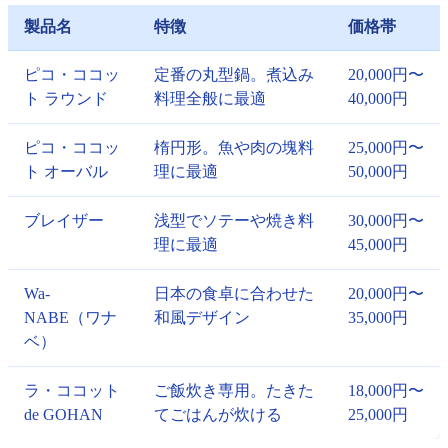
製品名
特徴
価格帯
ピコ・ココッ
定番の丸型鍋。煮込み
20,000円〜
ト ラウンド
料理全般に最適
40,000円
ピコ・ココッ
楕円形。魚や肉の塊料
25,000円〜
ト オーバル
理に最適
50,000円
ブレイザー
浅型でソテーや焼き料
30,000円〜
理に最適
45,000円
Wa-
日本の食卓に合わせた
20,000円〜
NABE（ワナ
和風デザイン
35,000円
ベ）
ラ・ココット
ご飯炊き専用。たきた
18,000円〜
de GOHAN
てごはんが炊ける
25,000円