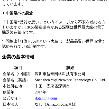
しています。
3. 中国製への懸念
「中国製=品質が悪い」というイメージから不安を感じる方
もいますが、RKの製造拠点がある深圳は世界最大級の電子
機器製造都市です。
年間輸出額1億ドル超という実績は、製品品質が世界市場で
認められている証拠です。
企業の基本情報
項目
詳細
企業名（中国語）
深圳市益奇网络科技有限公司
企業名（英語）
Shenzhen Yiqi Network Technology Co., Ltd.
本社所在地
中国・広東省深圳市
創業年
2014年
公式サイト
rkgaming.com
日本法人
なし（Amazon.co.jp直販）