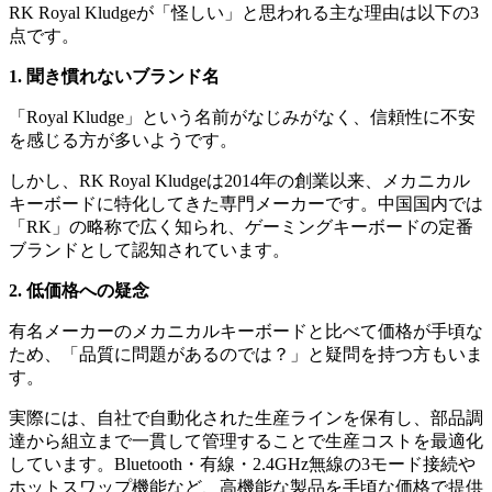
RK Royal Kludgeが「怪しい」と思われる主な理由は以下の3
点です。
1. 聞き慣れないブランド名
「Royal Kludge」という名前がなじみがなく、信頼性に不安
を感じる方が多いようです。
しかし、RK Royal Kludgeは2014年の創業以来、メカニカル
キーボードに特化してきた専門メーカーです。中国国内では
「RK」の略称で広く知られ、ゲーミングキーボードの定番
ブランドとして認知されています。
2. 低価格への疑念
有名メーカーのメカニカルキーボードと比べて価格が手頃な
ため、「品質に問題があるのでは？」と疑問を持つ方もいま
す。
実際には、自社で自動化された生産ラインを保有し、部品調
達から組立まで一貫して管理することで生産コストを最適化
しています。Bluetooth・有線・2.4GHz無線の3モード接続や
ホットスワップ機能など、高機能な製品を手頃な価格で提供