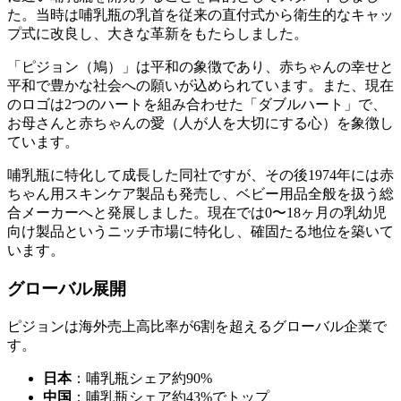
た。当時は哺乳瓶の乳首を従来の直付式から衛生的なキャッ
プ式に改良し、大きな革新をもたらしました。
「ピジョン（鳩）」は平和の象徴であり、赤ちゃんの幸せと
平和で豊かな社会への願いが込められています。また、現在
のロゴは2つのハートを組み合わせた「ダブルハート」で、
お母さんと赤ちゃんの愛（人が人を大切にする心）を象徴し
ています。
哺乳瓶に特化して成長した同社ですが、その後1974年には赤
ちゃん用スキンケア製品も発売し、ベビー用品全般を扱う総
合メーカーへと発展しました。現在では0〜18ヶ月の乳幼児
向け製品というニッチ市場に特化し、確固たる地位を築いて
います。
グローバル展開
ピジョンは海外売上高比率が6割を超えるグローバル企業で
す。
日本
：哺乳瓶シェア約90%
中国
：哺乳瓶シェア約43%でトップ