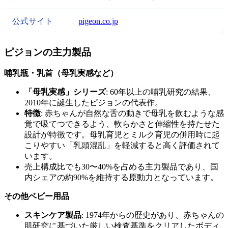
公式サイト
pigeon.co.jp
ピジョンの主力製品
哺乳瓶・乳首（母乳実感など）
「母乳実感」シリーズ
: 60年以上の哺乳研究の結果、
2010年に誕生したピジョンの代表作。
特徴
: 赤ちゃんが自然な舌の動きで母乳を飲むような感
覚で吸てつできるよう、軟らかさと伸縮性を持たせた
設計が特徴です。母乳育児とミルク育児の併用時に起
こりやすい「乳頭混乱」を軽減すると高く評価されて
います。
売上構成比でも30〜40%を占める主力製品であり、国
内シェアの約90%を維持する原動力となっています。
その他ベビー用品
スキンケア製品
: 1974年からの歴史があり、赤ちゃんの
肌研究に基づいた厳しい検査基準をクリアしたボディ