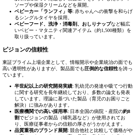
ソープや保湿クリームなどを展開。
ベビーカー「ランフィ」等
: 赤ちゃんへの衝撃を和らげ
るシングルタイヤを採用。
ベビーフード、洗浄・消毒剤、おしりナップ
など幅広
いベビー・マタニティ関連アイテム（約1,500種類）を
取り扱っています。
ピジョンの信頼性
東証プライム上場企業として、情報開示や企業統治の面でも
高い透明性がありますが、製品面でも
圧倒的な信頼性
を誇っ
ています。
半世紀以上の研究開発実績
: 乳幼児の発達や吸てつ行動
に関する研究を長年継続しており、多数の論文も発表
しています。理論に基づいた製品（育児のお困りごと
解決）に強みがあります。
医療機関での高い採用率
: 日本全国の病院・産院の
約8
割
でピジョンの製品（哺乳器など）が使用されてお
り、医療従事者からの信頼の厚さがうかがえます。
品質重視のブランド展開
: 競合他社と比較して価格がや