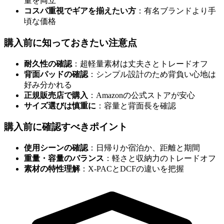
量を両立
コスパ重視でギアを揃えたい方
：有名ブランドより手
頃な価格
購入前に知っておきたい注意点
耐久性の確認
：超軽量素材は丈夫さとトレードオフ
背面パッドの確認
：シンプル設計のため背負い心地は
好み分かれる
正規販売店で購入
：Amazonの公式ストアが安心
サイズ選びは慎重に
：容量と背面長を確認
購入前に確認すべきポイント
使用シーンの確認
：日帰りか宿泊か、距離と期間
重量・容量のバランス
：軽さと収納力のトレードオフ
素材の特性理解
：X-PACとDCFの違いを把握