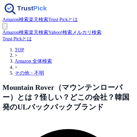
Amazon検索
楽天検索
Trust Pickとは
Amazon検索
楽天検索
Yahoo!検索
メルカリ検索
Trust Pickとは
TOP
>
Amazon 全体検索
>
その他・不明
Mountain Rover（マウンテンローバ
ー）とは？怪しい？どこの会社？韓国
発のULバックパックブランド