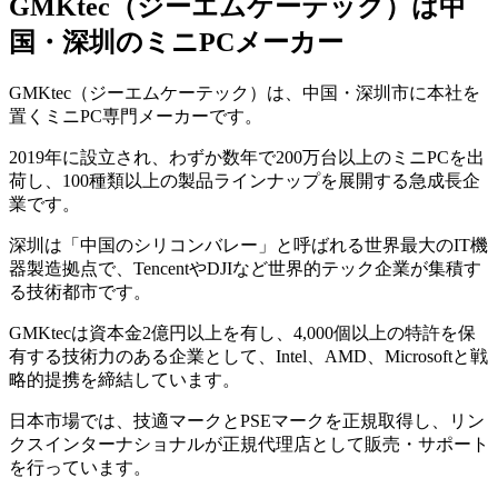
GMKtec（ジーエムケーテック）は中
国・深圳のミニPCメーカー
GMKtec（ジーエムケーテック）は、中国・深圳市に本社を
置くミニPC専門メーカーです。
2019年に設立され、わずか数年で200万台以上のミニPCを出
荷し、100種類以上の製品ラインナップを展開する急成長企
業です。
深圳は「中国のシリコンバレー」と呼ばれる世界最大のIT機
器製造拠点で、TencentやDJIなど世界的テック企業が集積す
る技術都市です。
GMKtecは資本金2億円以上を有し、4,000個以上の特許を保
有する技術力のある企業として、Intel、AMD、Microsoftと戦
略的提携を締結しています。
日本市場では、技適マークとPSEマークを正規取得し、リン
クスインターナショナルが正規代理店として販売・サポート
を行っています。