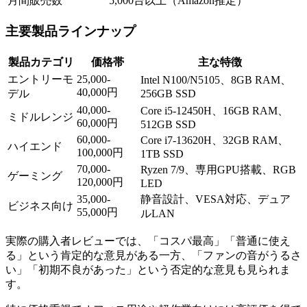
月間販売数
5,000台以上（Amazon推定）
主要製品ラインナップ
製品カテゴリ
価格帯
主な特徴
エントリーモ
25,000-
Intel N100/N5105、8GB RAM、
40,000円
デル
256GB SSD
40,000-
Core i5-12450H、16GB RAM、
ミドルレンジ
60,000円
512GB SSD
60,000-
Core i7-13620H、32GB RAM、
ハイエンド
100,000円
1TB SSD
70,000-
Ryzen 7/9、専用GPU搭載、RGB
ゲーミング
120,000円
LED
35,000-
静音設計、VESA対応、デュア
ビジネス向け
55,000円
ルLAN
実際の購入者レビューでは、「コスパ最高」「普通に使え
る」という肯定的な意見がある一方、「ファンの音がうるさ
い」「初期不良があった」という否定的な意見も見られま
す。