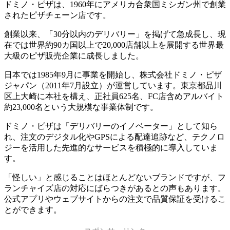
ドミノ・ピザは、1960年にアメリカ合衆国ミシガン州で創業
されたピザチェーン店です。
創業以来、「30分以内のデリバリー」を掲げて急成長し、現
在では世界約90カ国以上で20,000店舗以上を展開する世界最
大級のピザ販売企業に成長しました。
日本では1985年9月に事業を開始し、株式会社ドミノ・ピザ
ジャパン（2011年7月設立）が運営しています。東京都品川
区上大崎に本社を構え、正社員625名、FC店含めアルバイト
約23,000名という大規模な事業体制です。
ドミノ・ピザは「デリバリーのイノベーター」として知ら
れ、注文のデジタル化やGPSによる配達追跡など、テクノロ
ジーを活用した先進的なサービスを積極的に導入していま
す。
「怪しい」と感じることはほとんどないブランドですが、フ
ランチャイズ店の対応にばらつきがあるとの声もあります。
公式アプリやウェブサイトからの注文で品質保証を受けるこ
とができます。