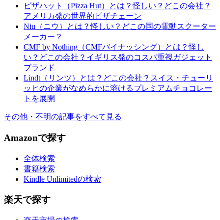
ピザハット（Pizza Hut）とは？怪しい？どこの会社？
アメリカ発の世界的ピザチェーン
Niu（ニウ）とは？怪しい？どこの国の電動スクーター
メーカー？
CMF by Nothing（CMFバイナッシング）とは？怪し
い？どこの会社？イギリス発のコスパ重視ガジェット
ブランド
Lindt（リンツ）とは？どこの会社？スイス・チューリ
ッヒの企業がなめらかに溶けるプレミアムチョコレー
トを展開
その他・不明の記事をすべて見る
Amazonで探す
全体検索
書籍検索
Kindle Unlimitedの検索
楽天で探す