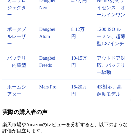
ミニプロ
Dangbei
4-7万円
Netflix公式ラ
ジェクタ
Neo
イセンス、オ
ー
ールインワン
ポータブ
Dangbei
8-12万
1200 ISO ル
ルレーザ
Atom
円
ーメン、超薄
ー
型1.87インチ
バッテリ
Dangbei
10-15万
アウトドア対
ー内蔵型
Freedo
円
応、バッテリ
ー駆動
ホームシ
Mars Pro
15-20万
4K対応、高
アター
円
輝度モデル
実際の購入者の声
楽天市場やAmazonのレビューを分析すると、以下のような
評価が目立ちます。