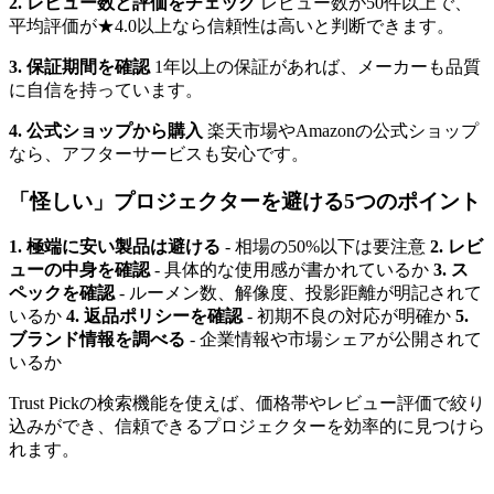
2. レビュー数と評価をチェック
レビュー数が50件以上で、
平均評価が★4.0以上なら信頼性は高いと判断できます。
3. 保証期間を確認
1年以上の保証があれば、メーカーも品質
に自信を持っています。
4. 公式ショップから購入
楽天市場やAmazonの公式ショップ
なら、アフターサービスも安心です。
「怪しい」プロジェクターを避ける5つのポイント
1. 極端に安い製品は避ける
- 相場の50%以下は要注意
2. レビ
ューの中身を確認
- 具体的な使用感が書かれているか
3. ス
ペックを確認
- ルーメン数、解像度、投影距離が明記されて
いるか
4. 返品ポリシーを確認
- 初期不良の対応が明確か
5.
ブランド情報を調べる
- 企業情報や市場シェアが公開されて
いるか
Trust Pickの検索機能を使えば、価格帯やレビュー評価で絞り
込みができ、信頼できるプロジェクターを効率的に見つけら
れます。