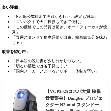
良い評価：
「Netflix公式対応で画質がきれい。設定も簡単」
「コンパクトで天井投影もできて便利」
「この価格でこの品質は驚き。オートフォーカスが優
秀」
「専用スタンドで角度調整が自由。映画館気分を味わ
える」
改善を望む声：
「日本語の説明書が少し分かりづらい」
「明るい部屋では若干見にくい」
「国内メーカーと比べるとサポート体制が弱い」
【VGP2025コスパ大賞-映像
音響部会】Dangbei プロジェ
クター N2 mini スタンド一