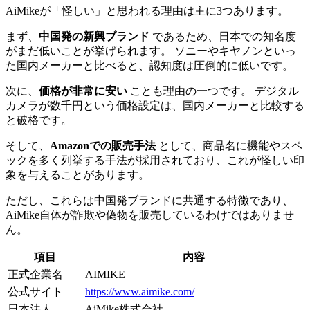
AiMikeが「怪しい」と思われる理由は主に3つあります。
まず、
中国発の新興ブランド
であるため、日本での知名度
がまだ低いことが挙げられます。 ソニーやキヤノンといっ
た国内メーカーと比べると、認知度は圧倒的に低いです。
次に、
価格が非常に安い
ことも理由の一つです。 デジタル
カメラが数千円という価格設定は、国内メーカーと比較する
と破格です。
そして、
Amazonでの販売手法
として、商品名に機能やスペ
ックを多く列挙する手法が採用されており、これが怪しい印
象を与えることがあります。
ただし、これらは中国発ブランドに共通する特徴であり、
AiMike自体が詐欺や偽物を販売しているわけではありませ
ん。
項目
内容
正式企業名
AIMIKE
公式サイト
https://www.aimike.com/
日本法人
AiMike株式会社