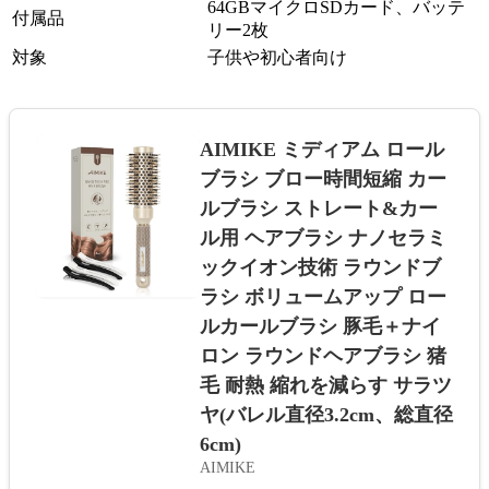
64GBマイクロSDカード、バッテ
付属品
リー2枚
対象
子供や初心者向け
AIMIKE ミディアム ロール
ブラシ ブロー時間短縮 カー
ルブラシ ストレート&カー
ル用 ヘアブラシ ナノセラミ
ックイオン技術 ラウンドブ
ラシ ボリュームアップ ロー
ルカールブラシ 豚毛＋ナイ
ロン ラウンドヘアブラシ 猪
毛 耐熱 縮れを減らす サラツ
ヤ(バレル直径3.2cm、総直径
6cm)
AIMIKE