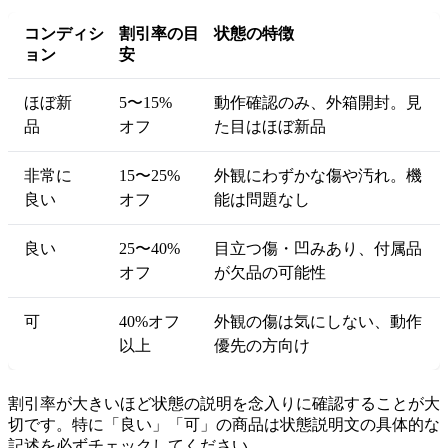
コンディシ
割引率の目
状態の特徴
ョン
安
ほぼ新
5〜15%
動作確認のみ、外箱開封。見
品
オフ
た目はほぼ新品
非常に
15〜25%
外観にわずかな傷や汚れ。機
良い
オフ
能は問題なし
良い
25〜40%
目立つ傷・凹みあり、付属品
オフ
が欠品の可能性
可
40%オフ
外観の傷は気にしない、動作
以上
優先の方向け
割引率が大きいほど状態の説明を念入りに確認することが大
切です。特に「良い」「可」の商品は状態説明文の具体的な
記述を必ずチェックしてください。